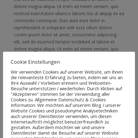
dolore magna aliqua. Ut enim ad minim veniam, quis
nostrud exercitation ullamco laboris nisi ut aliquip ex ea
commodo consequat. Duis aute irure dolor in
reprehenderit in voluptate velit esse cillum dolore.
Lorem ipsum dolor sit amet, consectetur adipiscing
elit, sed do eiusmod tempor incididunt ut labore et
dolore magna aliqua. Ut enim ad minim veniam, quis
nostrud exercitation ullamco laboris nisi ut aliquip ex ea
Cookie Einstellungen
commodo consequat. Duis aute irure dolor in
reprehenderit in voluptate velit esse cillum dolore.
Wir verwenden Cookies auf unserer Website, um Ihnen
die relevanteste Erfahrung zu bieten, indem wir uns an
Ihre Auswahl / Vorlieben erinnern und Webseiten-
Besuche unterstützen / wiederholen. Durch Klicken auf
"Akzeptieren" stimmen Sie der Verwendung aller
Cookies zu. Allgemeine Datenschutz & Cookies
Kommentar absenden
Information: Wir möchten auf unserem Blog / unserer
Website Cookies und pseudonyme Analysetechniken
Deine E-Mail-Adresse wird nicht veröffentlicht.
auch unserer Dienstleister verwenden, um diesen
Internetauftritt möglichst benutzerfreundlich zu
Erforderliche Felder sind mit
*
markiert
gestalten. Außerdem möchten wir und unsere
Dienstleister damit die Besuche auf unserer Website