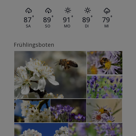
°
°
°
°
°
87
89
91
89
79
SA
SO
MO
DI
MI
Frühlingsboten