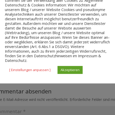
stimmen Sie der Verwendung aller Cookies zu. Allgemeine
Datenschutz & Cookies Information: Wir möchten auf
unserem Blog / unserer Website Cookies und pseudonyme
Analysetechniken auch unserer Dienstleister verwenden, um
diesen Internetauftritt möglichst benutzerfreundlich zu
gestalten. Außerdem möchten wir und unsere Dienstleister
damit die Besuche auf unserer Website auswerten
(Webtracking), um unseren Blog / unsere Website optimal
auf Ihre Bedürfnisse anzupassen. Wenn Sie dieses Banner an-
oder wegklicken, erklären Sie sich damit jederzeit widerruflich
einverstanden (Art. 6 Abs.1 a DSGVO). Weitere
Informationen, auch zu Ihrem jederzeitigen Widerrufsrecht,
finden Sie in den Datenschutzhinweisen im Impressum &
Datenschutz.
[ Einstellungen anpassen ]
Akzeptieren
mmentar absenden
e E-Mail-Adresse wird nicht veröffentlicht.
Erforderliche Felder sind m