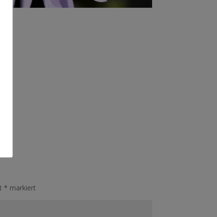
it
*
markiert