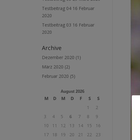
Testbeitrag 04
16 Februar
2020
Testbeitrag 03
16 Februar
2020
Archive
Dezember 2020
(1)
März 2020
(2)
Februar 2020
(5)
August 2026
M
D
M
D
F
S
S
1
2
3
4
5
6
7
8
9
10
11
12
13
14
15
16
17
18
19
20
21
22
23