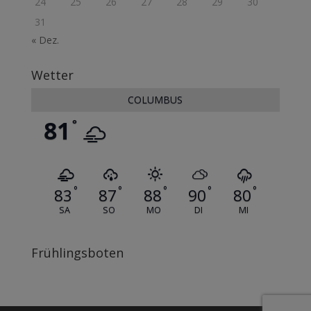
24
25
26
27
28
29
30
31
« Dez.
Wetter
COLUMBUS
81
°
°
°
°
°
°
83
87
88
90
80
SA
SO
MO
DI
MI
Frühlingsboten