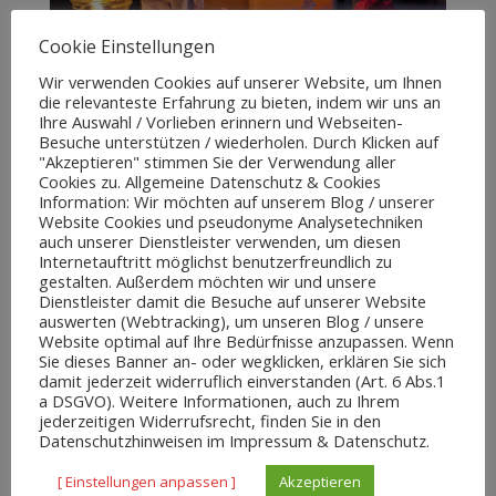
Cookie Einstellungen
Wir verwenden Cookies auf unserer Website, um Ihnen
die relevanteste Erfahrung zu bieten, indem wir uns an
Ihre Auswahl / Vorlieben erinnern und Webseiten-
Testbeitrag 03
Besuche unterstützen / wiederholen. Durch Klicken auf
"Akzeptieren" stimmen Sie der Verwendung aller
Feb. 16, 2020
|
Biene
,
Honig
Cookies zu. Allgemeine Datenschutz & Cookies
Information: Wir möchten auf unserem Blog / unserer
Lorem ipsum dolor sit amet, consectetur adipiscing
Website Cookies und pseudonyme Analysetechniken
elit, sed do eiusmod tempor incididunt ut labore et
auch unserer Dienstleister verwenden, um diesen
Internetauftritt möglichst benutzerfreundlich zu
dolore magna aliqua. Ut enim ad minim veniam, quis
gestalten. Außerdem möchten wir und unsere
nostrud exercitation ullamco laboris nisi ut aliquip ex ea
Dienstleister damit die Besuche auf unserer Website
commodo consequat. Duis aute irure dolor in...
auswerten (Webtracking), um unseren Blog / unsere
Website optimal auf Ihre Bedürfnisse anzupassen. Wenn
Sie dieses Banner an- oder wegklicken, erklären Sie sich
damit jederzeit widerruflich einverstanden (Art. 6 Abs.1
a DSGVO). Weitere Informationen, auch zu Ihrem
jederzeitigen Widerrufsrecht, finden Sie in den
Datenschutzhinweisen im Impressum & Datenschutz.
[ Einstellungen anpassen ]
Akzeptieren